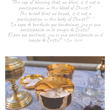
"The cup of blessing that we bless, is it not a
participation in the blood of Christ?
The bread that we break, is it not a
participation in the body of Christ?" "
"La copa de bendición que bendecimos, ¿no es una
participación en la sangre de Cristo?
El pan que partimos, ¿no es una participación en el
cuerpo de Cristo?"
1 Cor 10:16